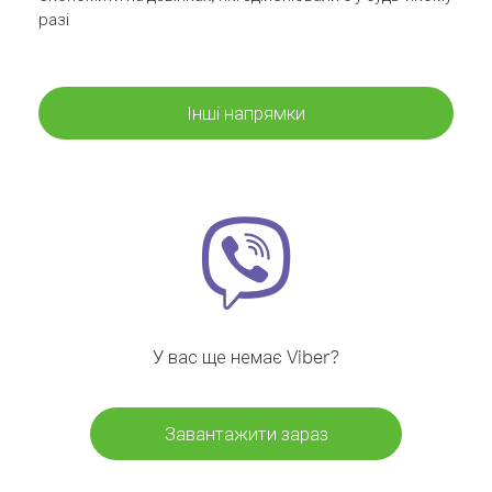
разі
Інші напрямки
У вас ще немає Viber?
Завантажити зараз