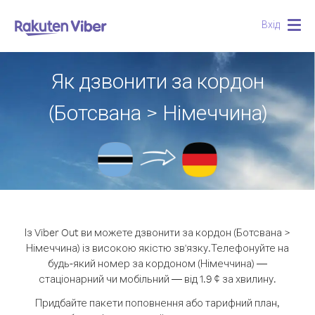
Вхід
Togg
navig
Як дзвонити за кордон
(Ботсвана > Німеччина)
Із Viber Out ви можете дзвонити за кордон (Ботсвана >
Німеччина) із високою якістю зв'язку.
Телефонуйте на
будь-який номер за кордоном (Німеччина) —
стаціонарний чи мобільний — від 1.9 ¢ за хвилину.
Придбайте пакети поповнення або тарифний план,