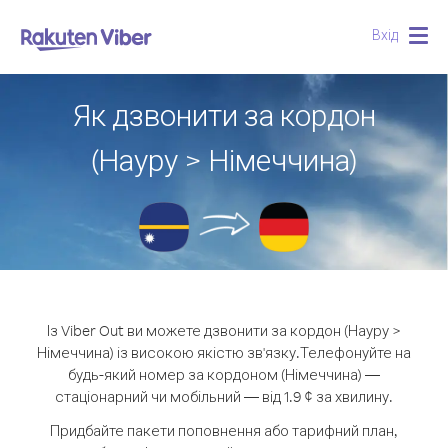
Вхід
Togg
navig
Як дзвонити за кордон
(Науру > Німеччина)
Із Viber Out ви можете дзвонити за кордон (Науру >
Німеччина) із високою якістю зв'язку.
Телефонуйте на
будь-який номер за кордоном (Німеччина) —
стаціонарний чи мобільний — від 1.9 ¢ за хвилину.
Придбайте пакети поповнення або тарифний план,