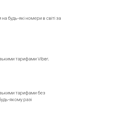
а будь-які номери в світі за
изькими тарифами Viber.
низькими тарифами без
будь-якому разі