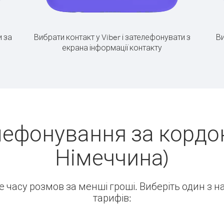
 за
Вибрати контакт у Viber і зателефонувати з
Ви
екрана інформації контакту
лефонування за кордон
Німеччина)
ше часу розмов за менші гроші. Виберіть один з 
тарифів: