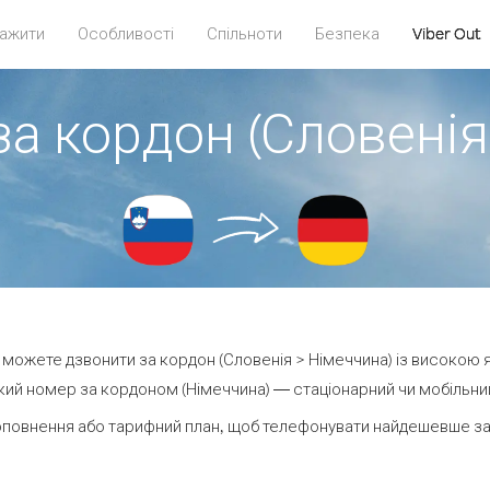
ажити
Особливості
Спільноти
Безпека
Viber Out
за кордон (Словенія
ви можете дзвонити за кордон (Словенія > Німеччина) із високою я
ий номер за кордоном (Німеччина) — стаціонарний чи мобільний 
оповнення або тарифний план, щоб телефонувати найдешевше за 