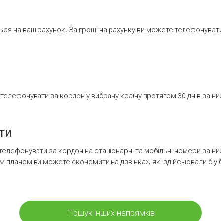
ся на ваш рахунок. За гроші на рахунку ви можете телефонувати н
елефонувати за кордон у вибрану країну протягом 30 днів за н
ти
телефонувати за кордон на стаціонарні та мобільні номери за 
м планом ви можете економити на дзвінках, які здійснювали б у 
Пошук інших напрямків