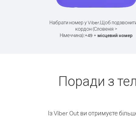
Набрати номер у Viber.
Щоб подзвонити
кордон (Словенія >
Німеччина):
+
+
49
місцевий номер
Поради з те
Із Viber Out ви отримуєте біль