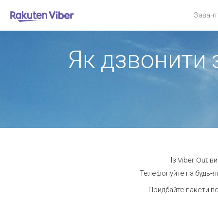
Завант
Як дзвонити 
Із Viber Out 
Телефонуйте на будь-як
Придбайте пакети п