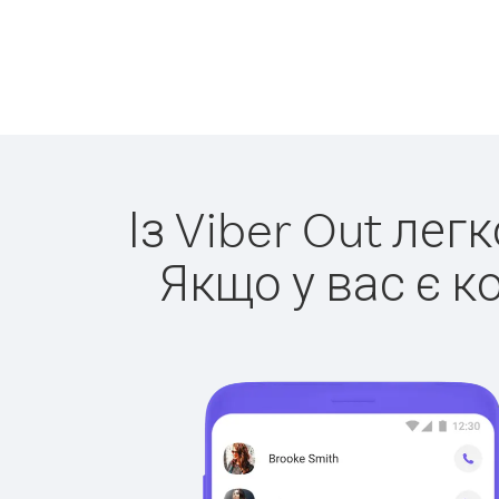
Із Viber Out лег
Якщо у вас є к