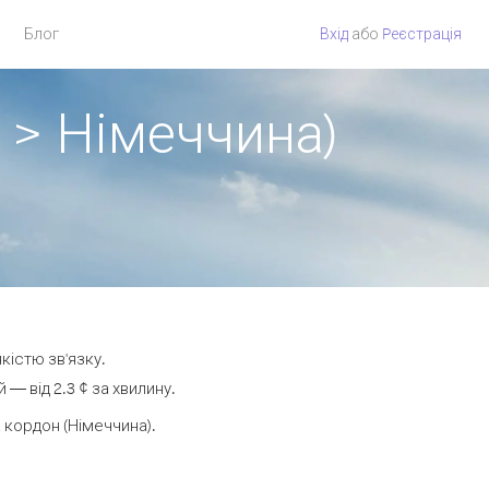
Блог
Вхід
або
Pеєстрація
 > Німеччина)
кістю зв'язку.
— від 2.3 ¢ за хвилину.
кордон (Німеччина).