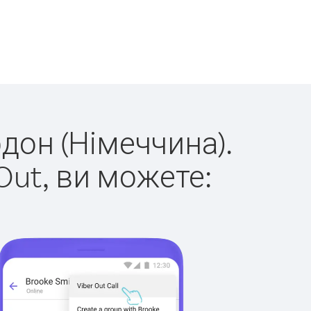
рдон (Німеччина).
Out, ви можете: