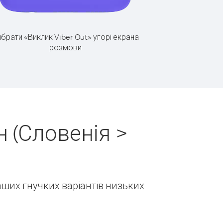
брати «Виклик Viber Out» угорі екрана
розмови
 (Словенія >
наших гнучких варіантів низьких