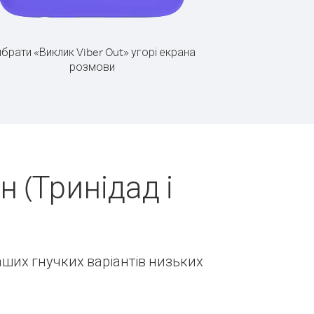
брати «Виклик Viber Out» угорі екрана
розмови
 (Тринідад і
наших гнучких варіантів низьких