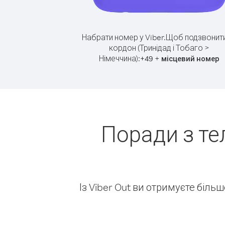
Набрати номер у Viber.
Щоб подзвонити
кордон (Тринідад і Тобаго >
Німеччина):
+
+
49
місцевий номер
Поради з те
Із Viber Out ви отримуєте біль