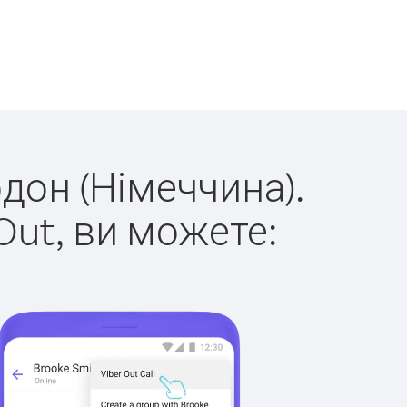
рдон (Німеччина).
Out, ви можете: