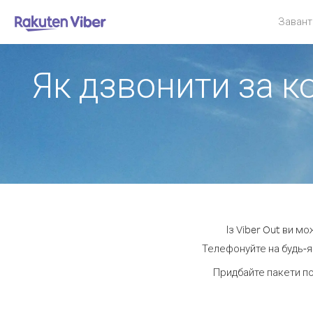
Завант
Як дзвонити за ко
Із Viber Out ви м
Телефонуйте на будь-як
Придбайте пакети п