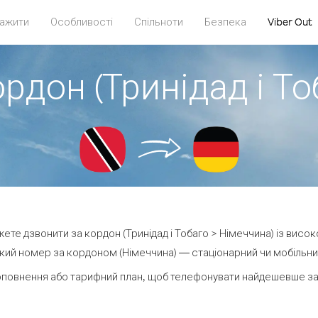
ажити
Особливості
Спільноти
Безпека
Viber Out
рдон (Тринідад і Т
ожете дзвонити за кордон (Тринідад і Тобаго > Німеччина) із висок
ий номер за кордоном (Німеччина) — стаціонарний чи мобільний 
оповнення або тарифний план, щоб телефонувати найдешевше за 