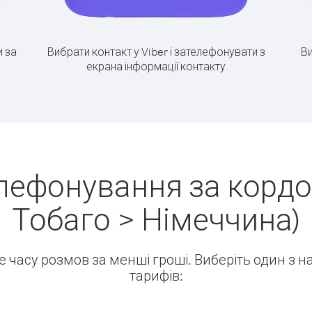
 за
Вибрати контакт у Viber і зателефонувати з
Ви
екрана інформації контакту
лефонування за кордон
Тобаго > Німеччина)
ше часу розмов за менші гроші. Виберіть один з 
тарифів: