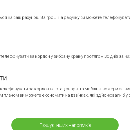
ся на ваш рахунок. За гроші на рахунку ви можете телефонувати н
елефонувати за кордон у вибрану країну протягом 30 днів за н
ти
телефонувати за кордон на стаціонарні та мобільні номери за 
м планом ви можете економити на дзвінках, які здійснювали б у 
Пошук інших напрямків