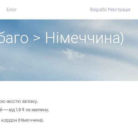
Блог
Вхід
або
Pеєстрація
обаго > Німеччина)
ою якістю зв'язку.
— від 1.9 ¢ за хвилину.
кордон (Німеччина).