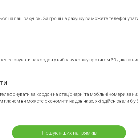
ся на ваш рахунок. За гроші на рахунку ви можете телефонувати н
елефонувати за кордон у вибрану країну протягом 30 днів за н
ти
телефонувати за кордон на стаціонарні та мобільні номери за 
м планом ви можете економити на дзвінках, які здійснювали б у 
Пошук інших напрямків