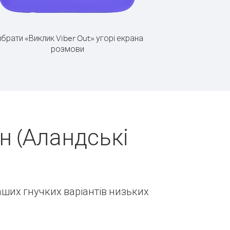
брати «Виклик Viber Out» угорі екрана
розмови
н (Аландські
наших гнучких варіантів низьких