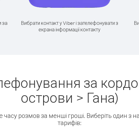
 за
Вибрати контакт у Viber і зателефонувати з
Ви
екрана інформації контакту
лефонування за кордо
острови > Гана)
ше часу розмов за менші гроші. Виберіть один з 
тарифів: