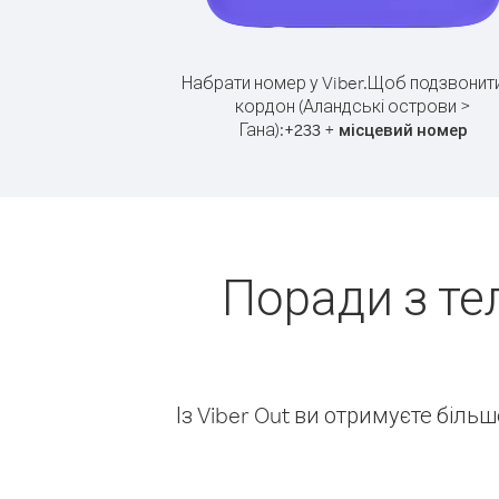
Набрати номер у Viber.
Щоб подзвонити
кордон (Аландські острови >
Гана):
+
+
233
місцевий номер
Поради з те
Із Viber Out ви отримуєте біль