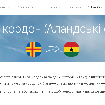
ажити
Особливості
Спільноти
Безпека
Viber Out
 кордон (Аландські 
 можете дзвонити за кордон (Аландські острови > Гана) із високою
-який номер за кордоном (Гана) — стаціонарний чи мобільний — ві
 поповнення або тарифний план, щоб телефонувати найдешевше 