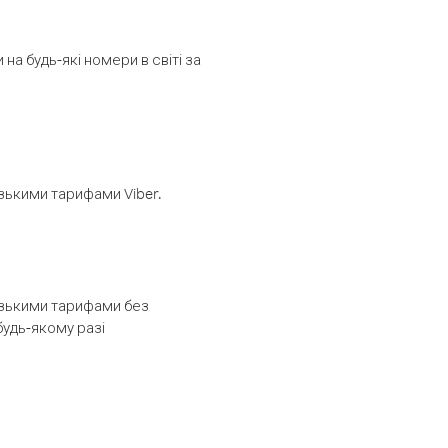
а будь-які номери в світі за
изькими тарифами Viber.
низькими тарифами без
будь-якому разі