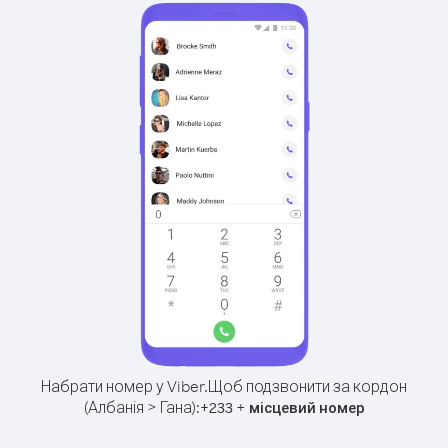
Набрати номер у Viber.
Щоб подзвонити за кордон
(Албанія > Гана):
+
+
233
місцевий номер