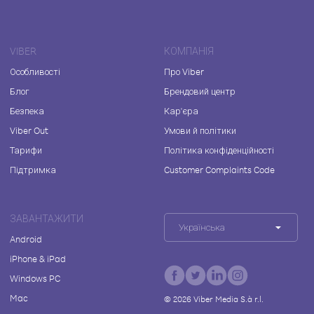
VIBER
КОМПАНІЯ
Особливості
Про Viber
Блог
Брендовий центр
Безпека
Кар'єра
Viber Out
Умови й політики
Тарифи
Політика конфіденційності
Підтримка
Customer Complaints Code
ЗАВАНТАЖИТИ
Українська
Android
iPhone & iPad
Windows PC
Mac
©
2026
Viber Media S.à r.l.