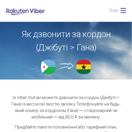
Вхід
Togg
navig
Як дзвонити за кордон
(Джібуті > Гана)
Із Viber Out ви можете дзвонити за кордон (Джібуті >
Гана) із високою якістю зв'язку.
Телефонуйте на будь-
який номер за кордоном (Гана) — стаціонарний чи
мобільний — від 35.0 ¢ за хвилину.
Придбайте пакети поповнення або тарифний план,