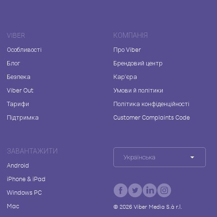
VIBER
КОМПАНІЯ
Особливості
Про Viber
Блог
Брендовий центр
Безпека
Кар'єра
Viber Out
Умови й політики
Тарифи
Політика конфіденційності
Підтримка
Customer Complaints Code
ЗАВАНТАЖИТИ
Українська
Android
iPhone & iPad
Windows PC
Mac
©
2026
Viber Media S.à r.l.