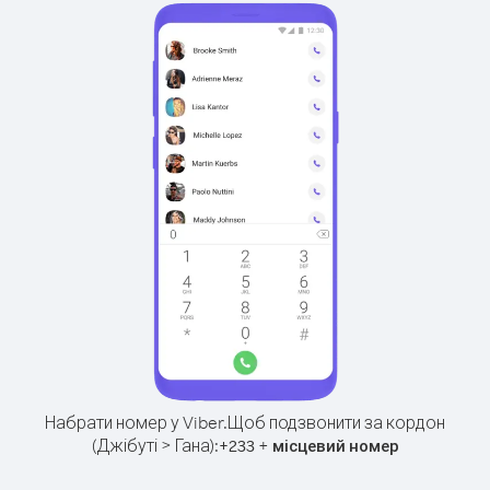
Набрати номер у Viber.
Щоб подзвонити за кордон
(Джібуті > Гана):
+
+
233
місцевий номер