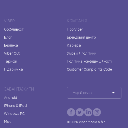
VIBER
КОМПАНІЯ
Особливості
Про Viber
Блог
Брендовий центр
Безпека
Кар'єра
Viber Out
Умови й політики
Тарифи
Політика конфіденційності
Підтримка
Customer Complaints Code
ЗАВАНТАЖИТИ
Українська
Android
iPhone & iPad
Windows PC
Mac
©
2026
Viber Media S.à r.l.