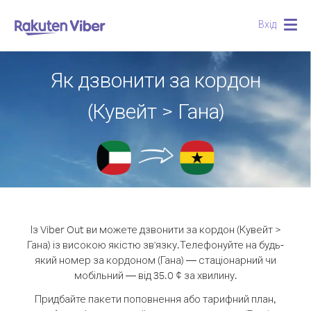
Вхід
Togg
navig
Як дзвонити за кордон
(Кувейт > Гана)
Із Viber Out ви можете дзвонити за кордон (Кувейт >
Гана) із високою якістю зв'язку.
Телефонуйте на будь-
який номер за кордоном (Гана) — стаціонарний чи
мобільний — від 35.0 ¢ за хвилину.
Придбайте пакети поповнення або тарифний план,