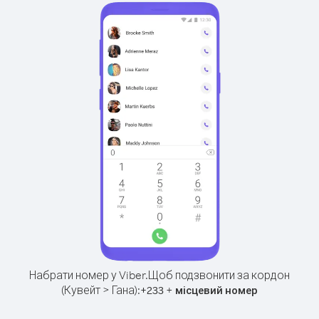
Набрати номер у Viber.
Щоб подзвонити за кордон
(Кувейт > Гана):
+
+
233
місцевий номер