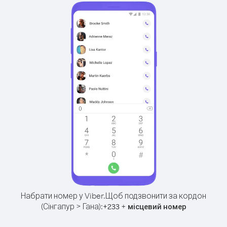
Набрати номер у Viber.
Щоб подзвонити за кордон
(Сінгапур > Гана):
+
+
233
місцевий номер