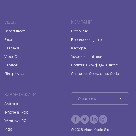
VIBER
КОМПАНІЯ
Особливості
Про Viber
Блог
Брендовий центр
Безпека
Кар'єра
Viber Out
Умови й політики
Тарифи
Політика конфіденційності
Підтримка
Customer Complaints Code
ЗАВАНТАЖИТИ
Українська
Android
iPhone & iPad
Windows PC
Mac
©
2026
Viber Media S.à r.l.