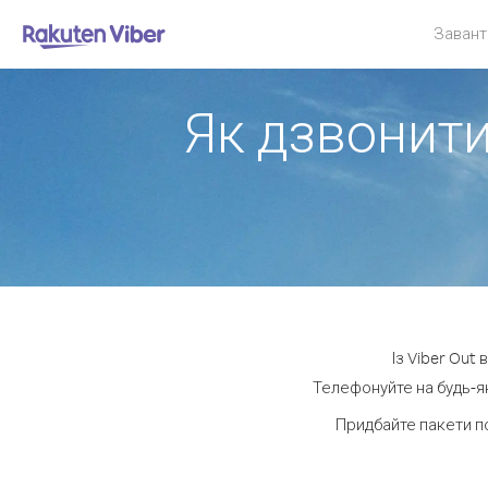
Завант
Як дзвонити 
Із Viber Out
Телефонуйте на будь-як
Придбайте пакети п