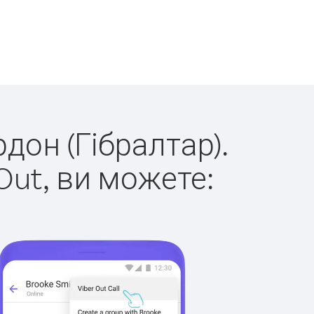
рдон (Гібралтар).
Out, ви можете: