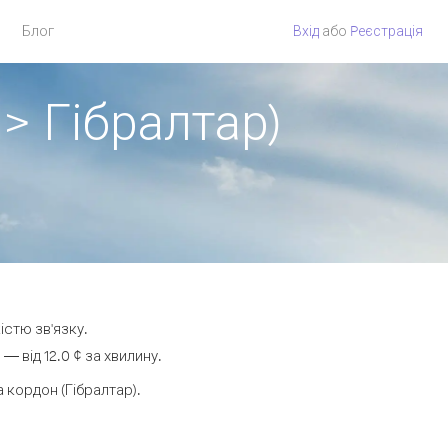
Блог
Вхід
або
Pеєстрація
 > Гібралтар)
істю зв'язку.
 від 12.0 ¢ за хвилину.
кордон (Гібралтар).