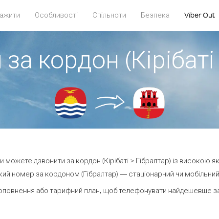
ажити
Особливості
Спільноти
Безпека
Viber Out
за кордон (Кірібаті
 ви можете дзвонити за кордон (Кірібаті > Гібралтар) із високою як
ий номер за кордоном (Гібралтар) — стаціонарний чи мобільний —
оповнення або тарифний план, щоб телефонувати найдешевше за 