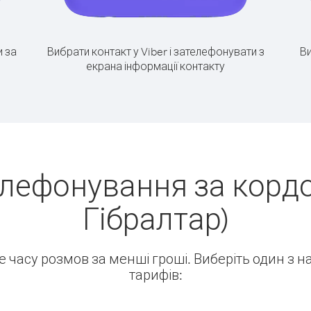
 за
Вибрати контакт у Viber і зателефонувати з
Ви
екрана інформації контакту
лефонування за кордон
Гібралтар)
ше часу розмов за менші гроші. Виберіть один з 
тарифів: