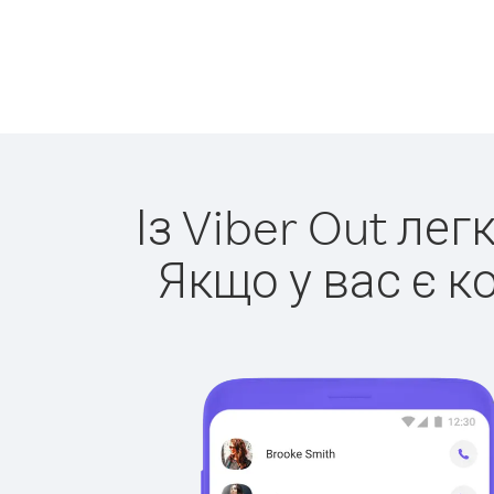
Із Viber Out лег
Якщо у вас є к