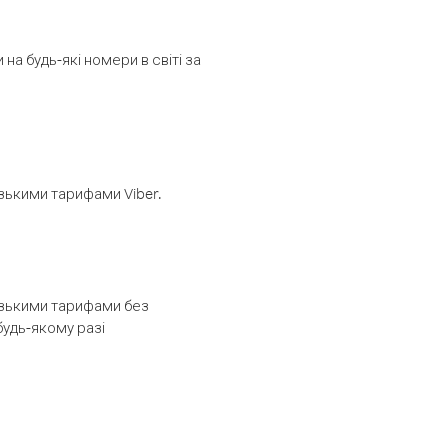
а будь-які номери в світі за
изькими тарифами Viber.
низькими тарифами без
будь-якому разі