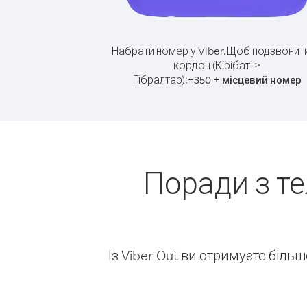
Набрати номер у Viber.
Щоб подзвонити
кордон (Кірібаті >
Гібралтар):
+
+
350
місцевий номер
Поради з те
Із Viber Out ви отримуєте біль