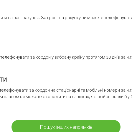
ся на ваш рахунок. За гроші на рахунку ви можете телефонувати н
елефонувати за кордон у вибрану країну протягом 30 днів за н
ти
телефонувати за кордон на стаціонарні та мобільні номери за 
м планом ви можете економити на дзвінках, які здійснювали б у 
Пошук інших напрямків