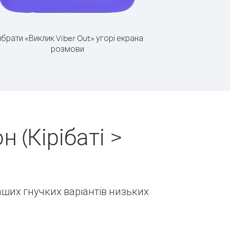
брати «Виклик Viber Out» угорі екрана
розмови
 (Кірібаті >
наших гнучких варіантів низьких