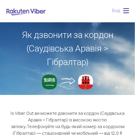
Вхід
Togg
navig
Як дзвонити за кордон
(Саудівська Аравія >
Гібралтар)
Із Viber Out ви можете дзвонити за кордон (Саудівська
Аравія > Гібралтар) із високою якістю
зв'язку.
Телефонуйте на будь-який номер за кордоном
(Гібралтар) — стаціонарний чи мобільний — від 12.0 ¢