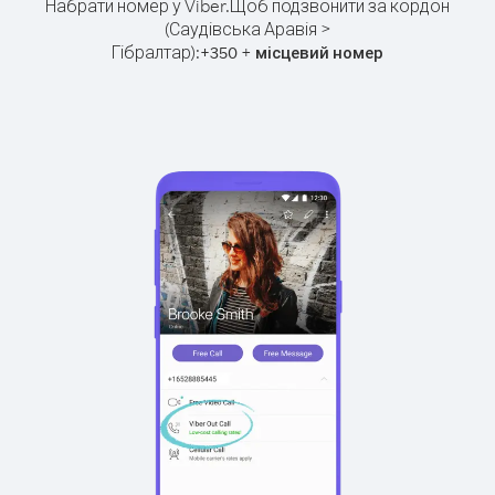
Набрати номер у Viber.
Щоб подзвонити за кордон
(Саудівська Аравія >
Гібралтар):
+
+
350
місцевий номер