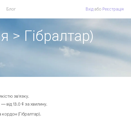
Блог
Вхід
або
Pеєстрація
я > Гібралтар)
якістю зв'язку.
 від 13.0 ¢ за хвилину.
кордон (Гібралтар).