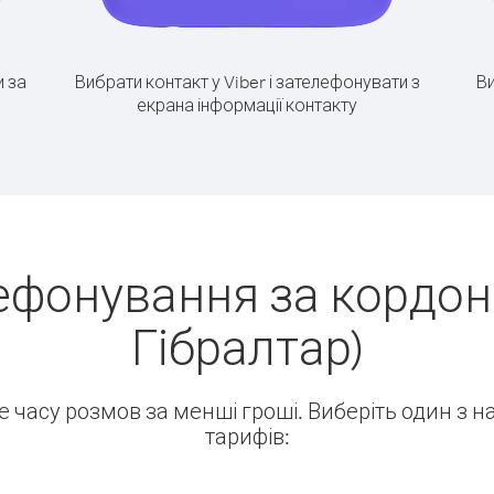
 за
Вибрати контакт у Viber і зателефонувати з
Ви
екрана інформації контакту
ефонування за кордон
Гібралтар)
ше часу розмов за менші гроші. Виберіть один з 
тарифів: