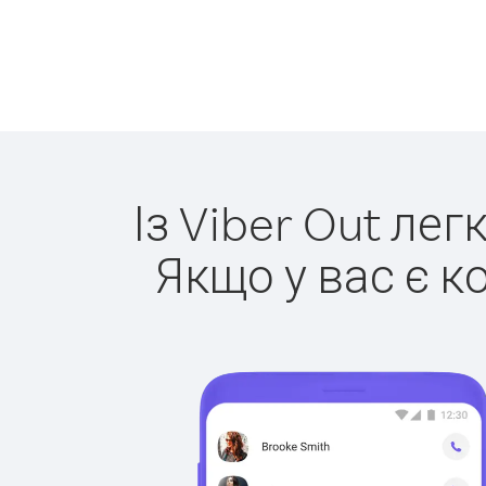
Із Viber Out лег
Якщо у вас є к