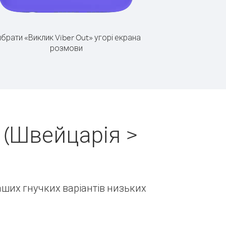
брати «Виклик Viber Out» угорі екрана
розмови
 (Швейцарія >
наших гнучких варіантів низьких