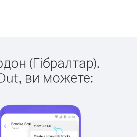
рдон (Гібралтар).
Out, ви можете: