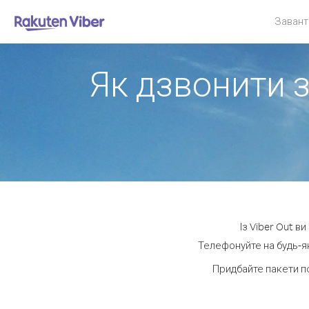
Завант
Як дзвонити з
Із Viber Out в
Телефонуйте на будь-як
Придбайте пакети п