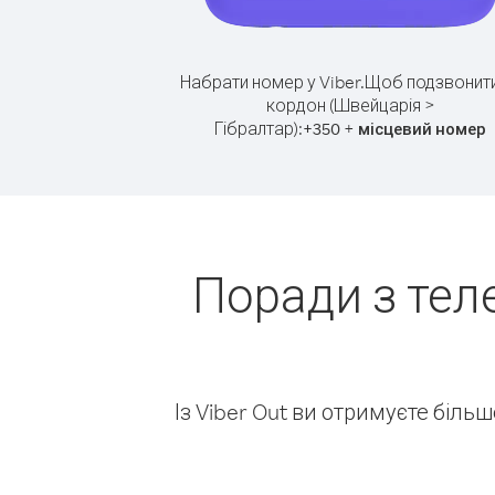
Набрати номер у Viber.
Щоб подзвонити
кордон (Швейцарія >
Гібралтар):
+
+
350
місцевий номер
Поради з тел
Із Viber Out ви отримуєте біль