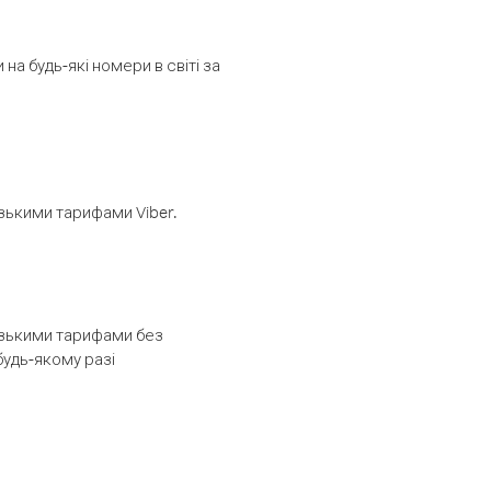
а будь-які номери в світі за
изькими тарифами Viber.
низькими тарифами без
будь-якому разі