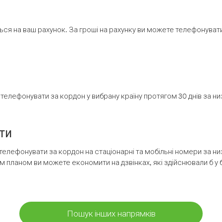
ся на ваш рахунок. За гроші на рахунку ви можете телефонувати н
елефонувати за кордон у вибрану країну протягом 30 днів за н
ти
телефонувати за кордон на стаціонарні та мобільні номери за 
м планом ви можете економити на дзвінках, які здійснювали б у 
Пошук інших напрямків