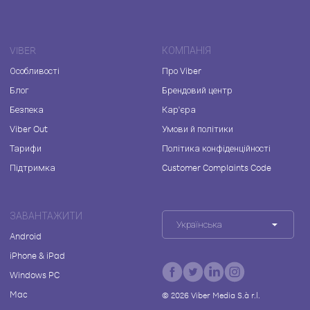
VIBER
КОМПАНІЯ
Особливості
Про Viber
Блог
Брендовий центр
Безпека
Кар'єра
Viber Out
Умови й політики
Тарифи
Політика конфіденційності
Підтримка
Customer Complaints Code
ЗАВАНТАЖИТИ
Українська
Android
iPhone & iPad
Windows PC
Mac
©
2026
Viber Media S.à r.l.