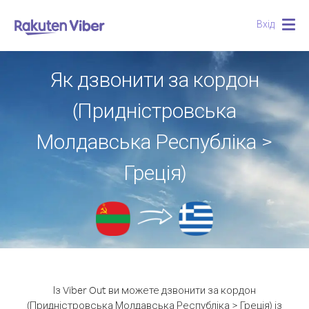
Вхід
Togg
navig
Як дзвонити за кордон
(Придністровська
Молдавська Республіка >
Греція)
Із Viber Out ви можете дзвонити за кордон
(Придністровська Молдавська Республіка > Греція) із