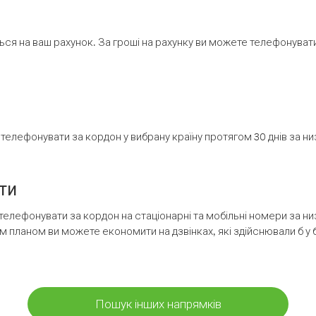
ся на ваш рахунок. За гроші на рахунку ви можете телефонувати н
елефонувати за кордон у вибрану країну протягом 30 днів за н
ти
телефонувати за кордон на стаціонарні та мобільні номери за 
м планом ви можете економити на дзвінках, які здійснювали б у 
Пошук інших напрямків