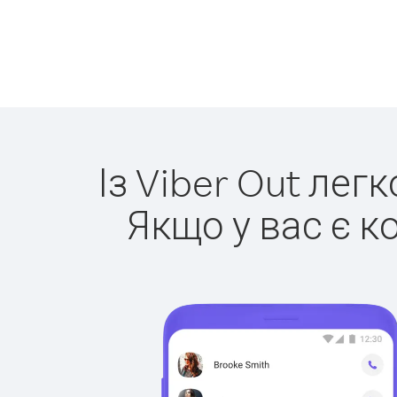
Із Viber Out лег
Якщо у вас є к