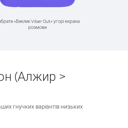
брати «Виклик Viber Out» угорі екрана
розмови
он (Алжир >
наших гнучких варіантів низьких