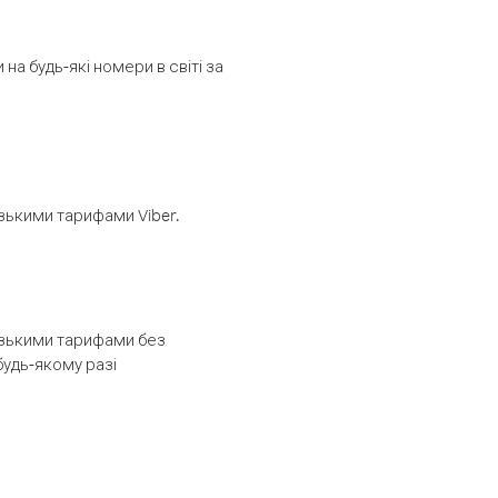
а будь-які номери в світі за
изькими тарифами Viber.
низькими тарифами без
будь-якому разі