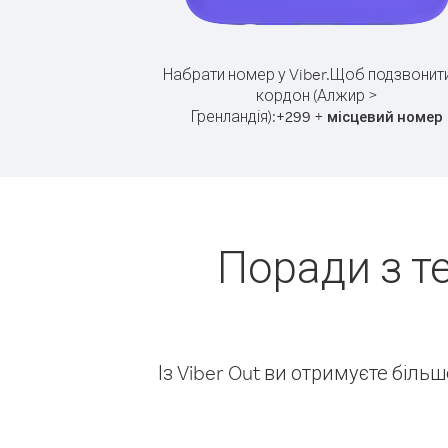
Набрати номер у Viber.
Щоб подзвонити
кордон (Алжир >
Гренландія):
+
+
299
місцевий номер
Поради з т
Із Viber Out ви отримуєте біль