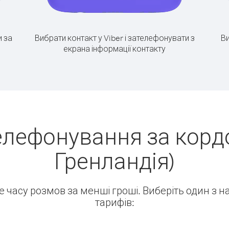
 за
Вибрати контакт у Viber і зателефонувати з
Ви
екрана інформації контакту
елефонування за корд
Гренландія)
ше часу розмов за менші гроші. Виберіть один з 
тарифів: