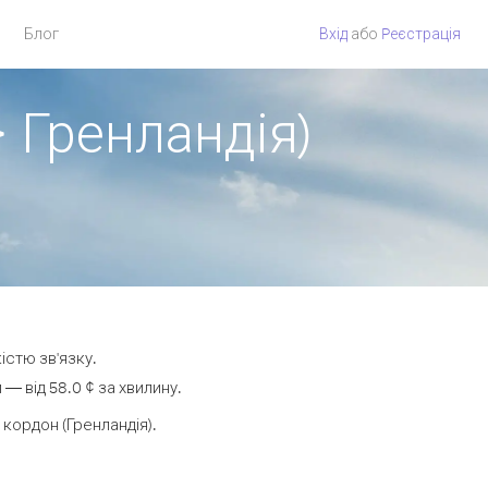
Блог
Вхід
або
Pеєстрація
 Гренландія)
істю зв'язку.
— від 58.0 ¢ за хвилину.
кордон (Гренландія).