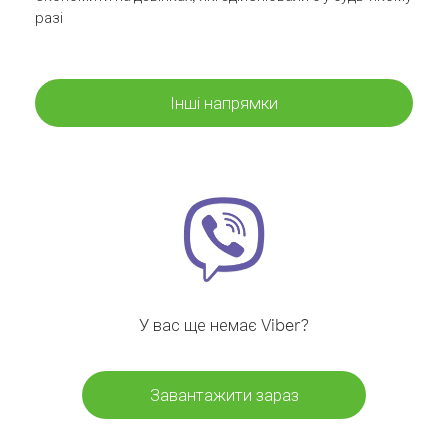
разі
Інші напрямки
У вас ще немає Viber?
Завантажити зараз