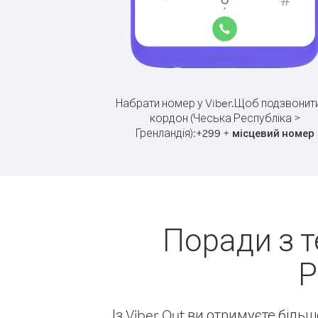
Набрати номер у Viber.
Щоб подзвонити
кордон (Чеська Республіка >
Гренландія):
+
+
299
місцевий номер
Поради з 
Р
Із Viber Out ви отримуєте біль