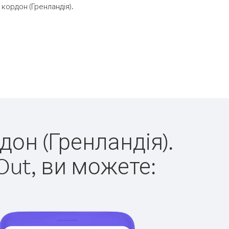
кордон (Гренландія).
дон (Гренландія).
Out, ви можете: