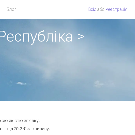
Блог
Вхід
або
Pеєстрація
Республіка >
кою якістю зв'язку.
 від 70.2 ¢ за хвилину.