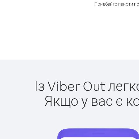
Придбайте пакети по
Із Viber Out лег
Якщо у вас є к