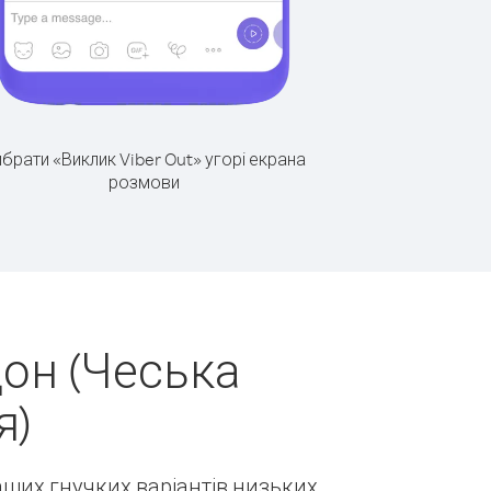
брати «Виклик Viber Out» угорі екрана
розмови
он (Чеська
я)
наших гнучких варіантів низьких