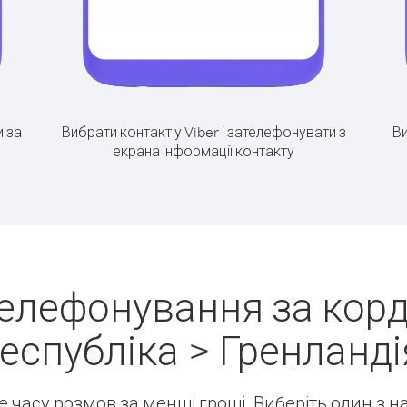
 за
Вибрати контакт у Viber і зателефонувати з
Ви
екрана інформації контакту
телефонування за корд
еспубліка > Гренланді
ше часу розмов за менші гроші. Виберіть один з 