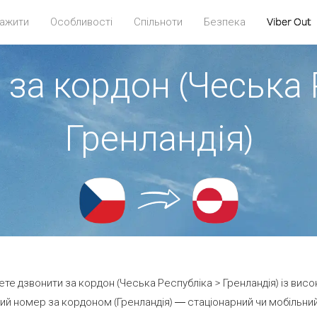
ажити
Особливості
Спільноти
Безпека
Viber Out
 за кордон (Чеська 
Гренландія)
жете дзвонити за кордон (Чеська Республіка > Гренландія) із висо
ий номер за кордоном (Гренландія) — стаціонарний чи мобільний —