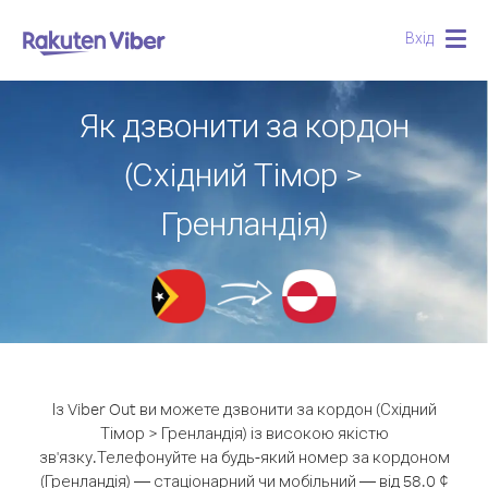
Вхід
Togg
navig
Як дзвонити за кордон
(Східний Тімор >
Гренландія)
Із Viber Out ви можете дзвонити за кордон (Східний
Тімор > Гренландія) із високою якістю
зв'язку.
Телефонуйте на будь-який номер за кордоном
(Гренландія) — стаціонарний чи мобільний — від 58.0 ¢