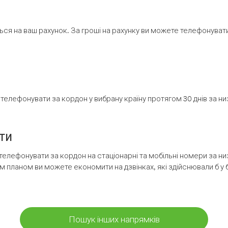
ся на ваш рахунок. За гроші на рахунку ви можете телефонувати н
елефонувати за кордон у вибрану країну протягом 30 днів за н
ти
телефонувати за кордон на стаціонарні та мобільні номери за 
м планом ви можете економити на дзвінках, які здійснювали б у 
Пошук інших напрямків