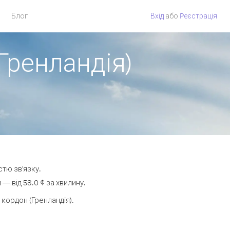
Блог
Вхід
або
Pеєстрація
 Гренландія)
стю зв'язку.
— від 58.0 ¢ за хвилину.
кордон (Гренландія).