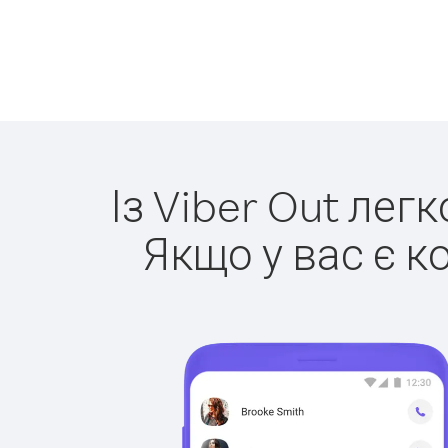
Із Viber Out лег
Якщо у вас є к