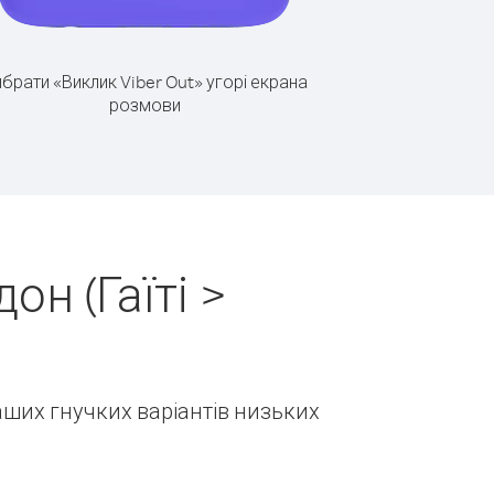
брати «Виклик Viber Out» угорі екрана
розмови
н (Гаїті >
наших гнучких варіантів низьких