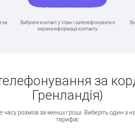
 за
Вибрати контакт у Viber і зателефонувати з
Ви
екрана інформації контакту
телефонування за кордо
Гренландія)
ше часу розмов за менші гроші. Виберіть один з 
тарифів: