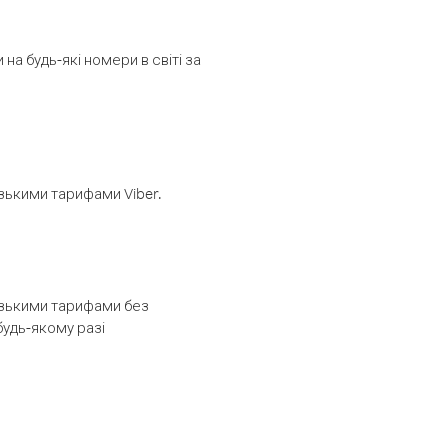
а будь-які номери в світі за
изькими тарифами Viber.
низькими тарифами без
будь-якому разі