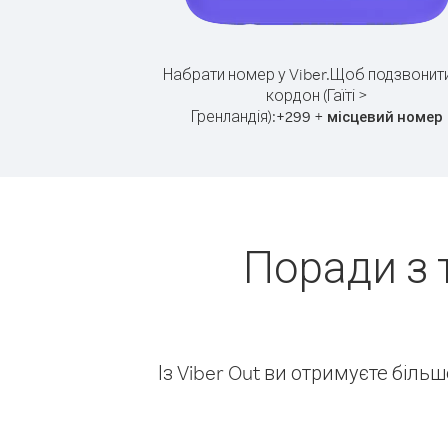
Набрати номер у Viber.
Щоб подзвонити
кордон (Гаїті >
Гренландія):
+
+
299
місцевий номер
Поради з 
Із Viber Out ви отримуєте біль