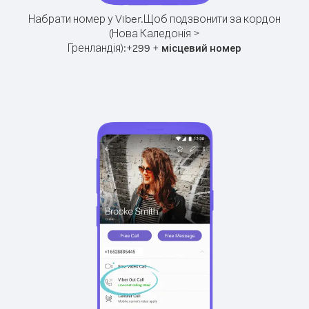
Набрати номер у Viber.
Щоб подзвонити за кордон
(Нова Каледонія >
Гренландія):
+
+
299
місцевий номер