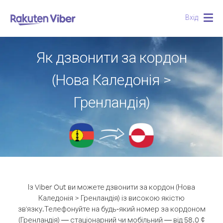
Вхід
Togg
navig
Як дзвонити за кордон
(Нова Каледонія >
Гренландія)
Із Viber Out ви можете дзвонити за кордон (Нова
Каледонія > Гренландія) із високою якістю
зв'язку.
Телефонуйте на будь-який номер за кордоном
(Гренландія) — стаціонарний чи мобільний — від 58.0 ¢