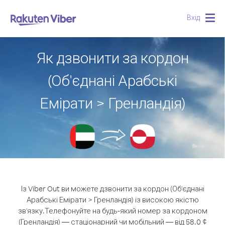
Вхід
Togg
navig
Як дзвонити за кордон
(Об'єднані Арабські
Емірати > Гренландія)
Із Viber Out ви можете дзвонити за кордон (Об'єднані
Арабські Емірати > Гренландія) із високою якістю
зв'язку.
Телефонуйте на будь-який номер за кордоном
(Гренландія) — стаціонарний чи мобільний — від 58.0 ¢