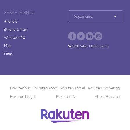
ЗАВАНТАЖИТИ
Українська
Android
iPhone & iPad
Windows PC
Mac
©
2026
Viber Media S.à r.l.
Linux
Rakuten Viki
Rakuten Kobo
Rakuten Travel
Rakuten Marketing
Rakuten Insight
Rakuten TV
About Rakuten