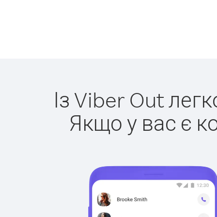
Із Viber Out лег
Якщо у вас є к