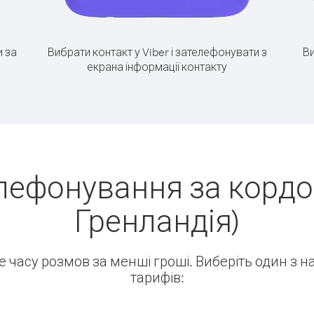
 за
Вибрати контакт у Viber і зателефонувати з
Ви
екрана інформації контакту
лефонування за кордо
Гренландія)
ше часу розмов за менші гроші. Виберіть один з 
тарифів: