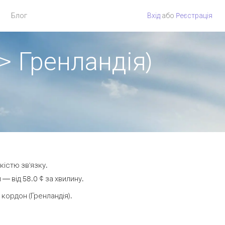
Блог
Вхід
або
Pеєстрація
> Гренландія)
кістю зв'язку.
— від 58.0 ¢ за хвилину.
кордон (Гренландія).