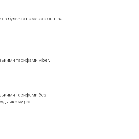
а будь-які номери в світі за
изькими тарифами Viber.
низькими тарифами без
будь-якому разі