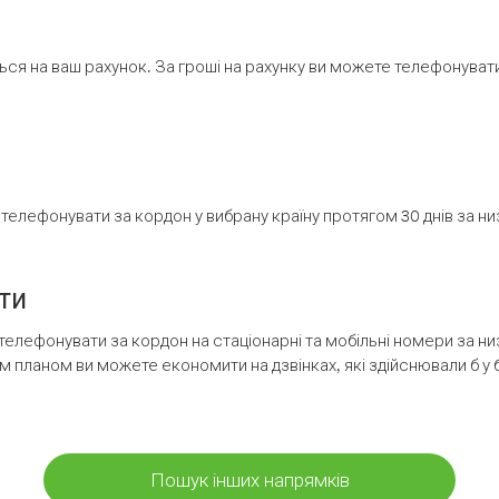
ся на ваш рахунок. За гроші на рахунку ви можете телефонувати н
елефонувати за кордон у вибрану країну протягом 30 днів за н
ти
телефонувати за кордон на стаціонарні та мобільні номери за 
м планом ви можете економити на дзвінках, які здійснювали б у 
Пошук інших напрямків