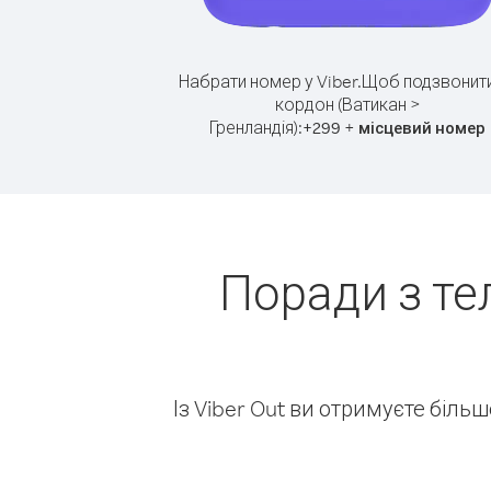
Набрати номер у Viber.
Щоб подзвонити
кордон (Ватикан >
Гренландія):
+
+
299
місцевий номер
Поради з те
Із Viber Out ви отримуєте біль