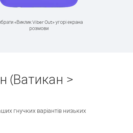
брати «Виклик Viber Out» угорі екрана
розмови
н (Ватикан >
наших гнучких варіантів низьких