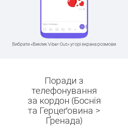
Вибрати «Виклик Viber Out» угорі екрана розмови
Поради з
телефонування
за кордон (Боснія
та Герцеґовина >
Ґренада)