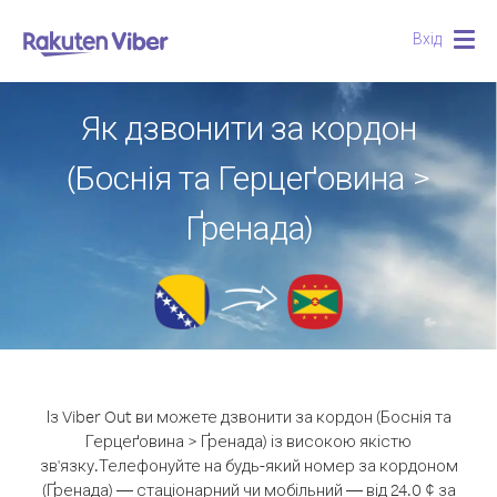
Вхід
Togg
navig
Як дзвонити за кордон
(Боснія та Герцеґовина >
Ґренада)
Із Viber Out ви можете дзвонити за кордон (Боснія та
Герцеґовина > Ґренада) із високою якістю
зв'язку.
Телефонуйте на будь-який номер за кордоном
(Ґренада) — стаціонарний чи мобільний — від 24.0 ¢ за