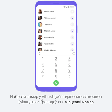
Набрати номер у Viber.
Щоб подзвонити за кордон
(Мальдіви > Ґренада):
+
+
1
місцевий номер