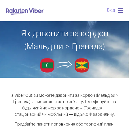
Вхід
Togg
navig
Як дзвонити за кордон
(Мальдіви > Ґренада)
Із Viber Out ви можете дзвонити за кордон (Мальдіви >
Ґренада) із високою якістю зв'язку.
Телефонуйте на
будь-який номер за кордоном (Ґренада) —
стаціонарний чи мобільний — від 24.0 ¢ за хвилину.
Придбайте пакети поповнення або тарифний план,