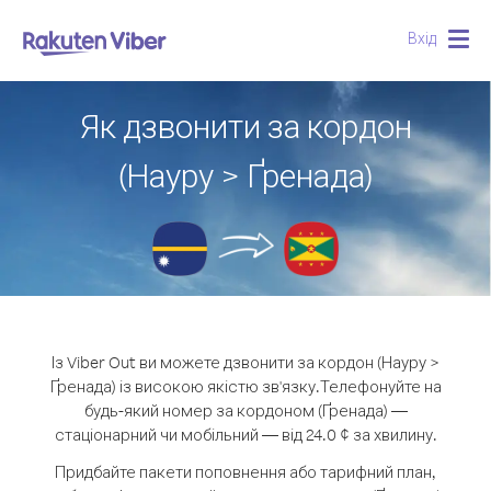
Вхід
Togg
navig
Як дзвонити за кордон
(Науру > Ґренада)
Із Viber Out ви можете дзвонити за кордон (Науру >
Ґренада) із високою якістю зв'язку.
Телефонуйте на
будь-який номер за кордоном (Ґренада) —
стаціонарний чи мобільний — від 24.0 ¢ за хвилину.
Придбайте пакети поповнення або тарифний план,