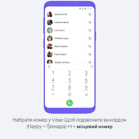
Набрати номер у Viber.
Щоб подзвонити за кордон
(Науру > Ґренада):
+
+
1
місцевий номер