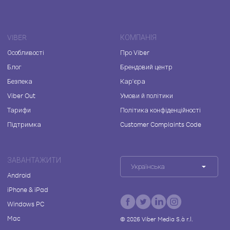
VIBER
КОМПАНІЯ
Особливості
Про Viber
Блог
Брендовий центр
Безпека
Кар'єра
Viber Out
Умови й політики
Тарифи
Політика конфіденційності
Підтримка
Customer Complaints Code
ЗАВАНТАЖИТИ
Українська
Android
iPhone & iPad
Windows PC
Mac
©
2026
Viber Media S.à r.l.