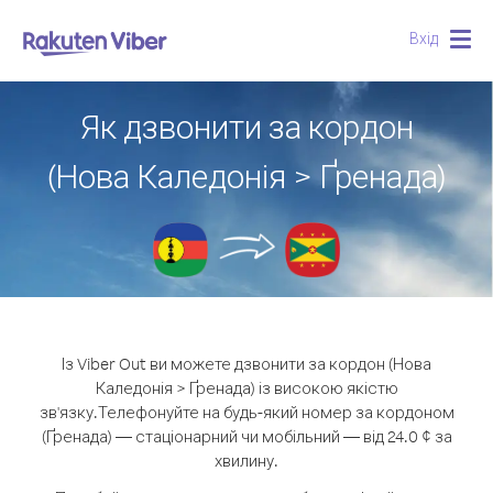
Вхід
Togg
navig
Як дзвонити за кордон
(Нова Каледонія > Ґренада)
Із Viber Out ви можете дзвонити за кордон (Нова
Каледонія > Ґренада) із високою якістю
зв'язку.
Телефонуйте на будь-який номер за кордоном
(Ґренада) — стаціонарний чи мобільний — від 24.0 ¢ за
хвилину.