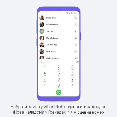
Набрати номер у Viber.
Щоб подзвонити за кордон
(Нова Каледонія > Ґренада):
+
+
1
місцевий номер