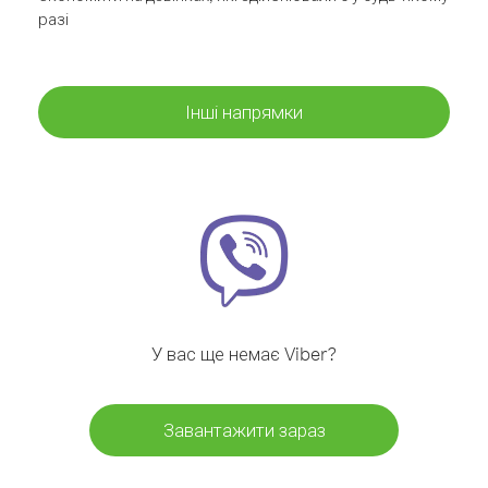
разі
Інші напрямки
У вас ще немає Viber?
Завантажити зараз