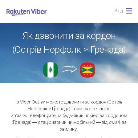
Вхід
Togg
navig
Як дзвонити за кордон
(Острів Норфолк > Ґренада)
Із Viber Out ви можете дзвонити за кордон (Острів
Норфолк > Ґренада) із високою якістю
зв'язку.
Телефонуйте на будь-який номер за кордоном
(Ґренада) — стаціонарний чи мобільний — від 24.0 ¢ за
хвилину.