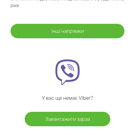
разі
Інші напрямки
У вас ще немає Viber?
Завантажити зараз