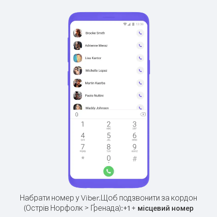
Набрати номер у Viber.
Щоб подзвонити за кордон
(Острів Норфолк > Ґренада):
+
+
1
місцевий номер