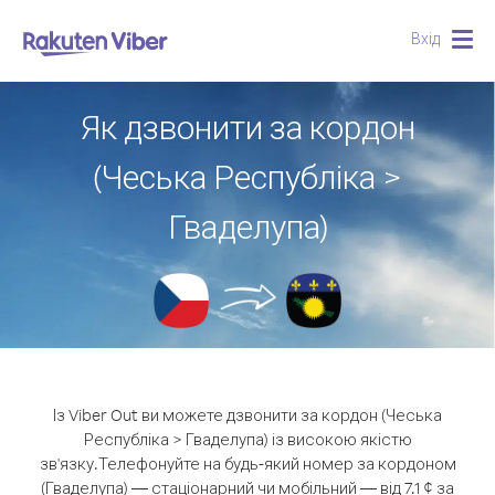
Вхід
Togg
navig
Як дзвонити за кордон
(Чеська Республіка >
Гваделупа)
Із Viber Out ви можете дзвонити за кордон (Чеська
Республіка > Гваделупа) із високою якістю
зв'язку.
Телефонуйте на будь-який номер за кордоном
(Гваделупа) — стаціонарний чи мобільний — від 7.1 ¢ за