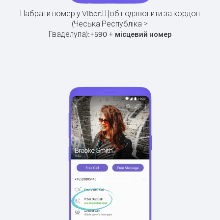
Набрати номер у Viber.
Щоб подзвонити за кордон
(Чеська Республіка >
Гваделупа):
+
+
590
місцевий номер