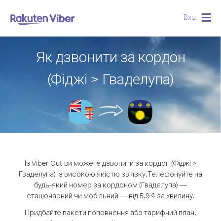
Вхід
Togg
navig
Як дзвонити за кордон
(Фіджі > Гваделупа)
Із Viber Out ви можете дзвонити за кордон (Фіджі >
Гваделупа) із високою якістю зв'язку.
Телефонуйте на
будь-який номер за кордоном (Гваделупа) —
стаціонарний чи мобільний — від 5.9 ¢ за хвилину.
Придбайте пакети поповнення або тарифний план,