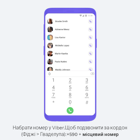
Набрати номер у Viber.
Щоб подзвонити за кордон
(Фіджі > Гваделупа):
+
+
590
місцевий номер