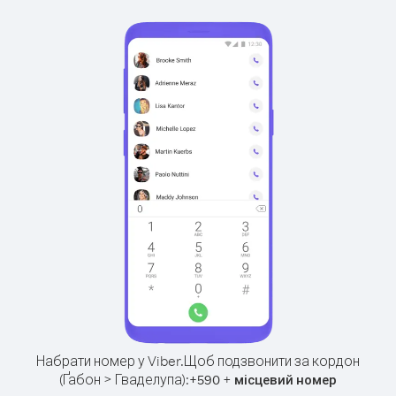
Набрати номер у Viber.
Щоб подзвонити за кордон
(Ґабон > Гваделупа):
+
+
590
місцевий номер