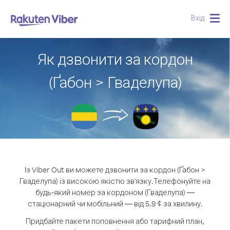
Вхід
Togg
navig
Як дзвонити за кордон
(Ґабон > Гваделупа)
Із Viber Out ви можете дзвонити за кордон (Ґабон >
Гваделупа) із високою якістю зв'язку.
Телефонуйте на
будь-який номер за кордоном (Гваделупа) —
стаціонарний чи мобільний — від 5.9 ¢ за хвилину.
Придбайте пакети поповнення або тарифний план,