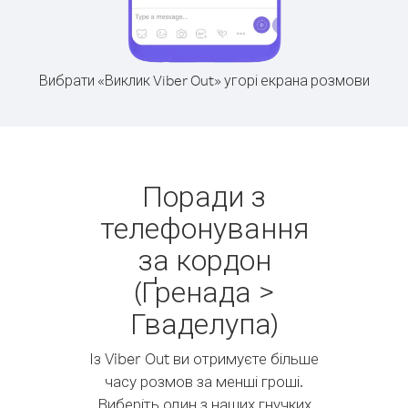
Вибрати «Виклик Viber Out» угорі екрана розмови
Поради з
телефонування
за кордон
(Ґренада >
Гваделупа)
Із Viber Out ви отримуєте більше
часу розмов за менші гроші.
Виберіть один з наших гнучких