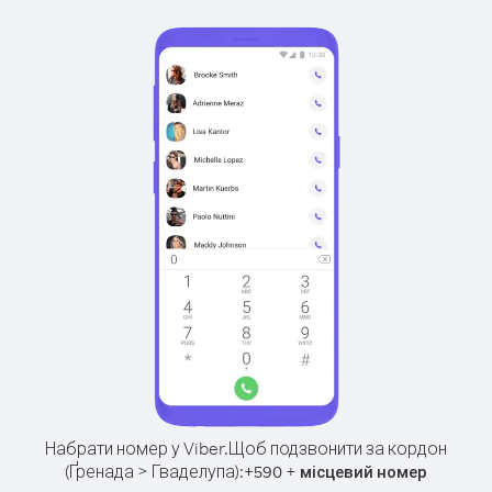
Набрати номер у Viber.
Щоб подзвонити за кордон
(Ґренада > Гваделупа):
+
+
590
місцевий номер