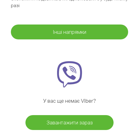
разі
Інші напрямки
У вас ще немає Viber?
Завантажити зараз