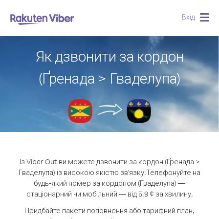
Вхід
Togg
navig
Як дзвонити за кордон
(Ґренада > Гваделупа)
Із Viber Out ви можете дзвонити за кордон (Ґренада >
Гваделупа) із високою якістю зв'язку.
Телефонуйте на
будь-який номер за кордоном (Гваделупа) —
стаціонарний чи мобільний — від 5.9 ¢ за хвилину.
Придбайте пакети поповнення або тарифний план,