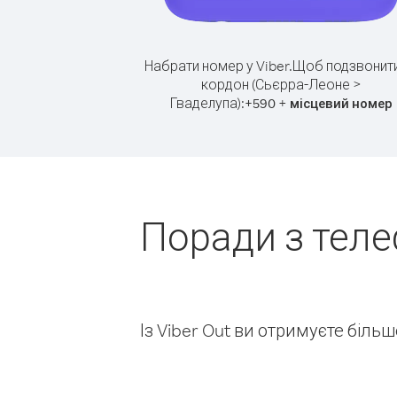
Набрати номер у Viber.
Щоб подзвонити
кордон (Сьєрра-Леоне >
Гваделупа):
+
+
590
місцевий номер
Поради з тел
Із Viber Out ви отримуєте біль