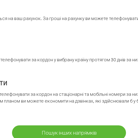
ся на ваш рахунок. За гроші на рахунку ви можете телефонувати н
елефонувати за кордон у вибрану країну протягом 30 днів за н
ти
телефонувати за кордон на стаціонарні та мобільні номери за 
м планом ви можете економити на дзвінках, які здійснювали б у 
Пошук інших напрямків