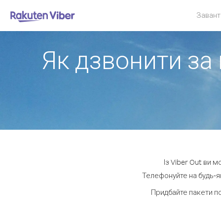
Завант
Як дзвонити за
Із Viber Out ви 
Телефонуйте на будь-як
Придбайте пакети п