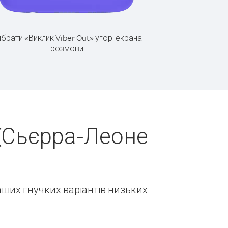
брати «Виклик Viber Out» угорі екрана
розмови
(Сьєрра-Леоне
наших гнучких варіантів низьких