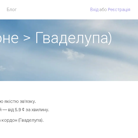
Блог
Вхід
або
Pеєстрація
не > Гваделупа)
ю якістю зв'язку.
— від 5.9 ¢ за хвилину.
кордон (Гваделупа).