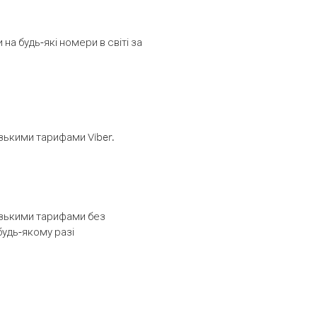
а будь-які номери в світі за
изькими тарифами Viber.
низькими тарифами без
будь-якому разі