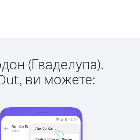
рдон (Гваделупа).
Out, ви можете: