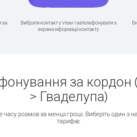
 за
Вибрати контакт у Viber і зателефонувати з
Ви
екрана інформації контакту
ефонування за кордон 
> Гваделупа)
ше часу розмов за менші гроші. Виберіть один з 
тарифів: