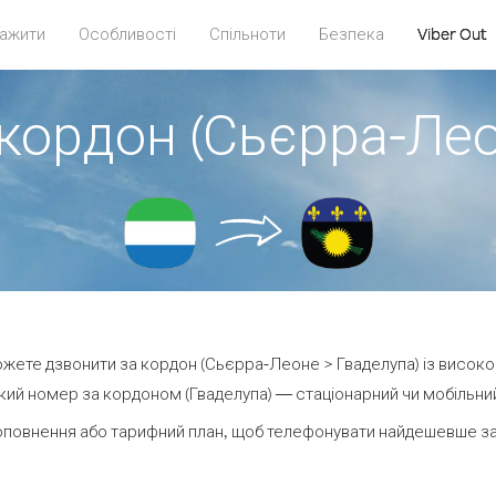
ажити
Особливості
Спільноти
Безпека
Viber Out
 кордон (Сьєрра-Лео
можете дзвонити за кордон (Сьєрра-Леоне > Гваделупа) із високо
ий номер за кордоном (Гваделупа) — стаціонарний чи мобільний 
оповнення або тарифний план, щоб телефонувати найдешевше за 