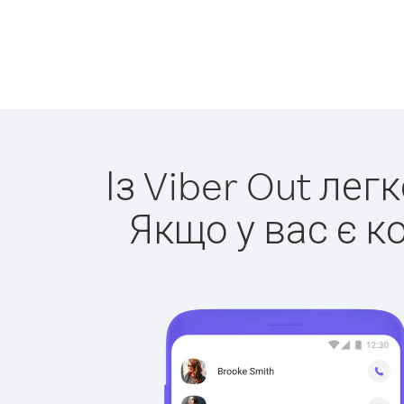
Із Viber Out лег
Якщо у вас є к