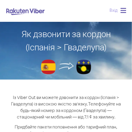
Вхід
Togg
navig
Як дзвонити за кордон
(Іспанія > Гваделупа)
Із Viber Out ви можете дзвонити за кордон (Іспанія >
Гваделупа) із високою якістю зв'язку.
Телефонуйте на
будь-який номер за кордоном (Гваделупа) —
стаціонарний чи мобільний — від 7.1 ¢ за хвилину.
Придбайте пакети поповнення або тарифний план,