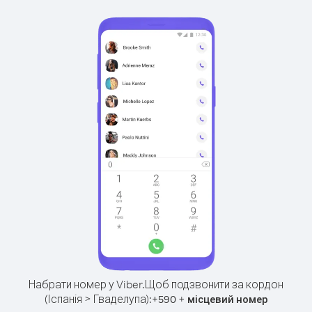
Набрати номер у Viber.
Щоб подзвонити за кордон
(Іспанія > Гваделупа):
+
+
590
місцевий номер