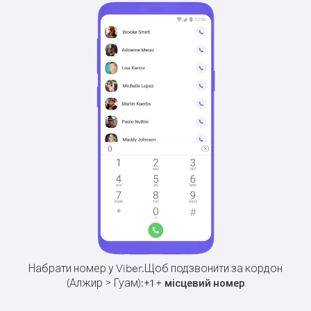
Набрати номер у Viber.
Щоб подзвонити за кордон
(Алжир > Гуам):
+
+
1
місцевий номер