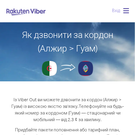
Вхід
Togg
navig
Як дзвонити за кордон
(Алжир > Гуам)
Із Viber Out ви можете дзвонити за кордон (Алжир >
Гуам) із високою якістю зв'язку.
Телефонуйте на будь-
який номер за кордоном (Гуам) — стаціонарний чи
мобільний — від 2.3 ¢ за хвилину.
Придбайте пакети поповнення або тарифний план,