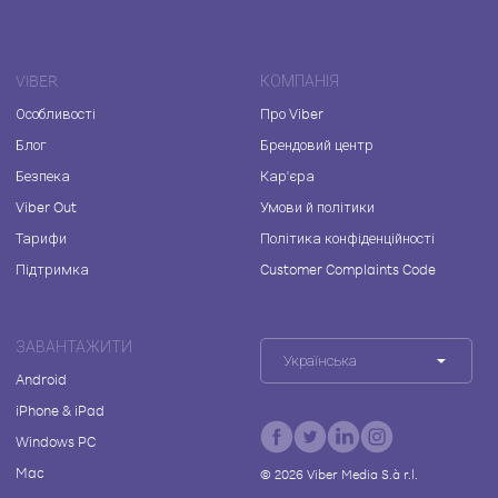
VIBER
КОМПАНІЯ
Особливості
Про Viber
Блог
Брендовий центр
Безпека
Кар'єра
Viber Out
Умови й політики
Тарифи
Політика конфіденційності
Підтримка
Customer Complaints Code
ЗАВАНТАЖИТИ
Українська
Android
iPhone & iPad
Windows PC
Mac
©
2026
Viber Media S.à r.l.