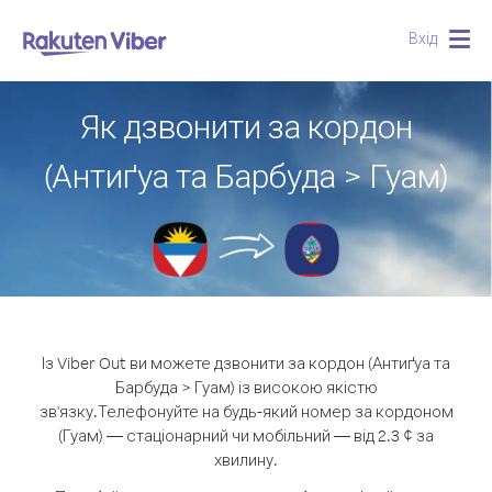
Вхід
Togg
navig
Як дзвонити за кордон
(Антиґуа та Барбуда > Гуам)
Із Viber Out ви можете дзвонити за кордон (Антиґуа та
Барбуда > Гуам) із високою якістю
зв'язку.
Телефонуйте на будь-який номер за кордоном
(Гуам) — стаціонарний чи мобільний — від 2.3 ¢ за
хвилину.