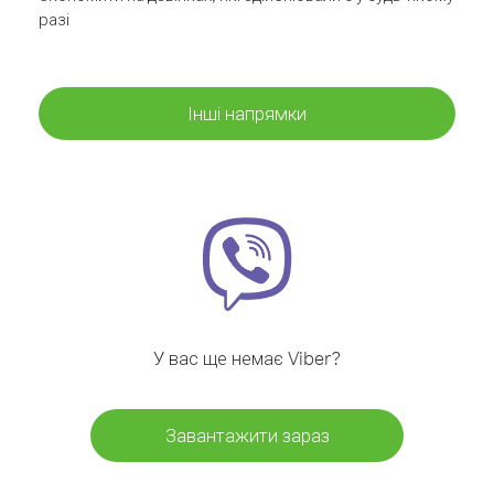
разі
Інші напрямки
У вас ще немає Viber?
Завантажити зараз