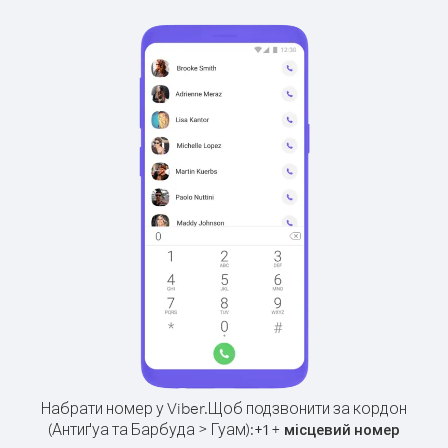
Набрати номер у Viber.
Щоб подзвонити за кордон
(Антиґуа та Барбуда > Гуам):
+
+
1
місцевий номер