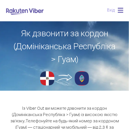
Вхід
Togg
navig
Як дзвонити за кордон
(Домініканська Республіка
> Гуам)
Із Viber Out ви можете дзвонити за кордон
(Домініканська Республіка > Гуам) із високою якістю
зв'язку.
Телефонуйте на будь-який номер за кордоном
(Гуам) — стаціонарний чи мобільний — від 2.3 ¢ за