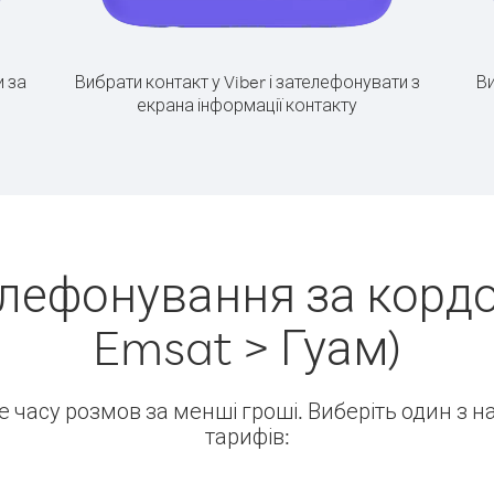
 за
Вибрати контакт у Viber і зателефонувати з
Ви
екрана інформації контакту
елефонування за кордо
Emsat > Гуам)
ше часу розмов за менші гроші. Виберіть один з 
тарифів: