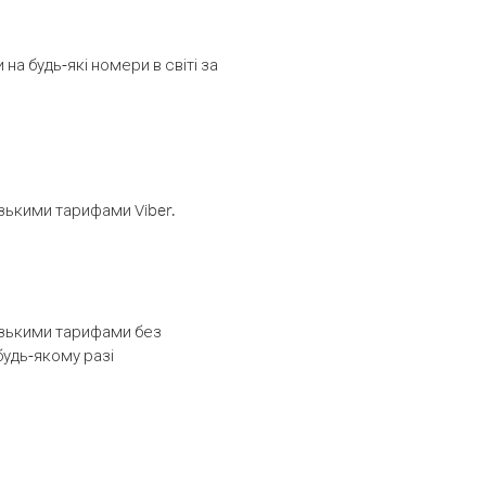
а будь-які номери в світі за
изькими тарифами Viber.
низькими тарифами без
будь-якому разі