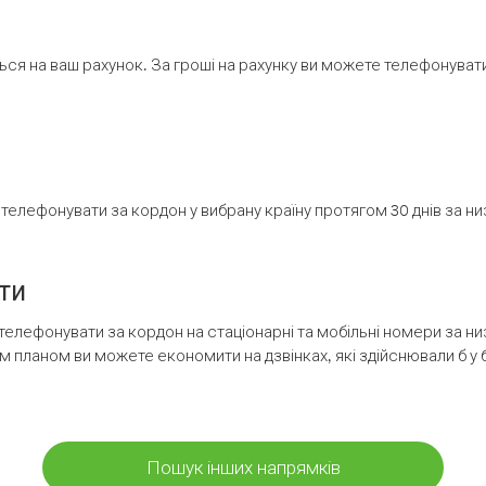
ся на ваш рахунок. За гроші на рахунку ви можете телефонувати н
елефонувати за кордон у вибрану країну протягом 30 днів за н
ти
телефонувати за кордон на стаціонарні та мобільні номери за 
м планом ви можете економити на дзвінках, які здійснювали б у 
Пошук інших напрямків