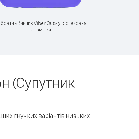
брати «Виклик Viber Out» угорі екрана
розмови
н (Супутник
наших гнучких варіантів низьких