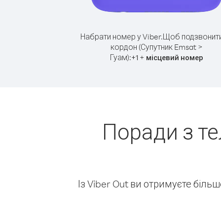
Набрати номер у Viber.
Щоб подзвонити
кордон (Супутник Emsat >
Гуам):
+
+
1
місцевий номер
Поради з т
Із Viber Out ви отримуєте біль