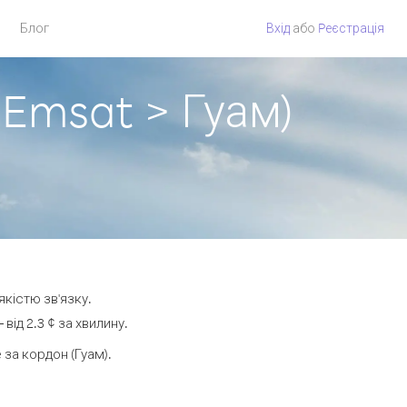
Блог
Вхід
або
Pеєстрація
 Emsat > Гуам)
якістю зв'язку.
ід 2.3 ¢ за хвилину.
за кордон (Гуам).