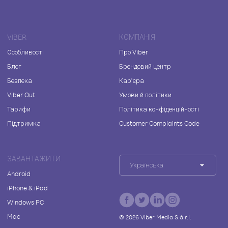
VIBER
КОМПАНІЯ
Особливості
Про Viber
Блог
Брендовий центр
Безпека
Кар'єра
Viber Out
Умови й політики
Тарифи
Політика конфіденційності
Підтримка
Customer Complaints Code
ЗАВАНТАЖИТИ
Українська
Android
iPhone & iPad
Windows PC
Mac
©
2026
Viber Media S.à r.l.