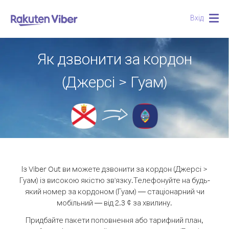
Вхід
Togg
navig
Як дзвонити за кордон
(Джерсі > Гуам)
Із Viber Out ви можете дзвонити за кордон (Джерсі >
Гуам) із високою якістю зв'язку.
Телефонуйте на будь-
який номер за кордоном (Гуам) — стаціонарний чи
мобільний — від 2.3 ¢ за хвилину.
Придбайте пакети поповнення або тарифний план,