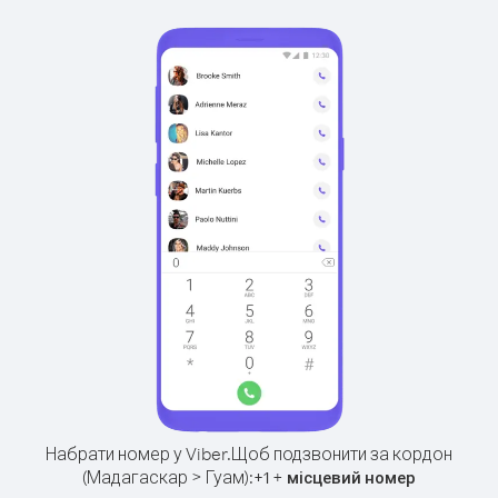
Набрати номер у Viber.
Щоб подзвонити за кордон
(Мадагаскар > Гуам):
+
+
1
місцевий номер