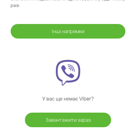
разі
Інші напрямки
У вас ще немає Viber?
Завантажити зараз