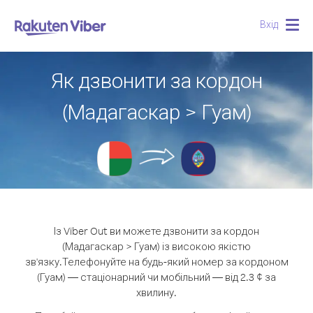
Вхід
Togg
navig
Як дзвонити за кордон
(Мадагаскар > Гуам)
Із Viber Out ви можете дзвонити за кордон
(Мадагаскар > Гуам) із високою якістю
зв'язку.
Телефонуйте на будь-який номер за кордоном
(Гуам) — стаціонарний чи мобільний — від 2.3 ¢ за
хвилину.