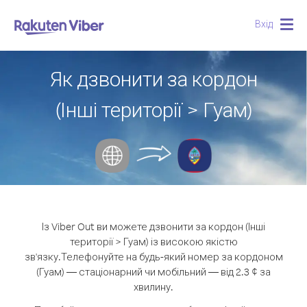
Вхід
Togg
navig
Як дзвонити за кордон
(Інші території > Гуам)
Із Viber Out ви можете дзвонити за кордон (Інші
території > Гуам) із високою якістю
зв'язку.
Телефонуйте на будь-який номер за кордоном
(Гуам) — стаціонарний чи мобільний — від 2.3 ¢ за
хвилину.