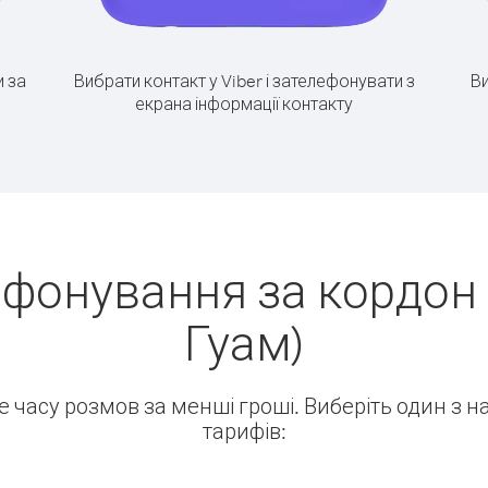
 за
Вибрати контакт у Viber і зателефонувати з
Ви
екрана інформації контакту
ефонування за кордон 
Гуам)
ше часу розмов за менші гроші. Виберіть один з 
тарифів: