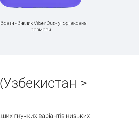
брати «Виклик Viber Out» угорі екрана
розмови
(Узбекистан >
наших гнучких варіантів низьких