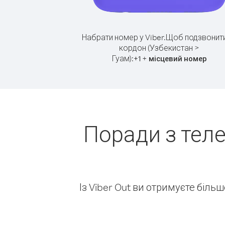
Набрати номер у Viber.
Щоб подзвонити
кордон (Узбекистан >
Гуам):
+
+
1
місцевий номер
Поради з тел
Із Viber Out ви отримуєте біль