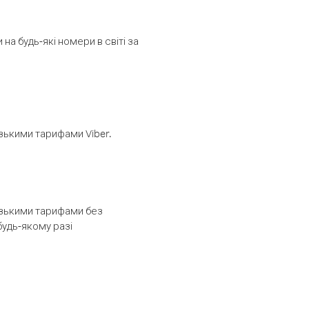
а будь-які номери в світі за
изькими тарифами Viber.
низькими тарифами без
будь-якому разі