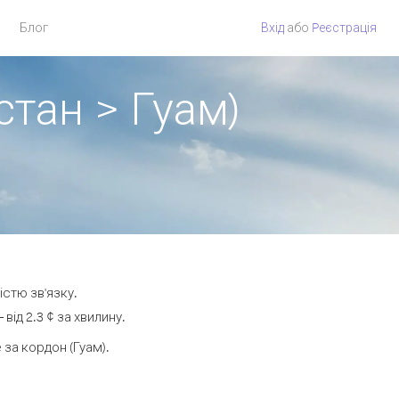
Блог
Вхід
або
Pеєстрація
стан > Гуам)
істю зв'язку.
ід 2.3 ¢ за хвилину.
за кордон (Гуам).