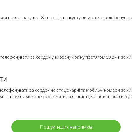
ся на ваш рахунок. За гроші на рахунку ви можете телефонувати н
елефонувати за кордон у вибрану країну протягом 30 днів за н
ти
телефонувати за кордон на стаціонарні та мобільні номери за 
м планом ви можете економити на дзвінках, які здійснювали б у 
Пошук інших напрямків