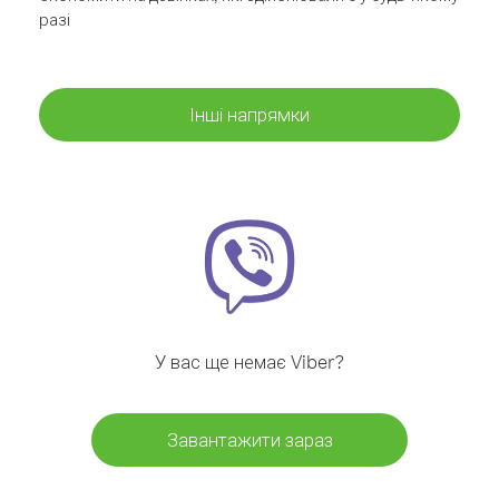
разі
Інші напрямки
У вас ще немає Viber?
Завантажити зараз