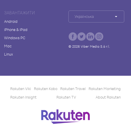
ЗАВАНТАЖИТИ
Українська
Android
iPhone & iPad
Windows PC
Mac
©
2026
Viber Media S.à r.l.
Linux
Rakuten Viki
Rakuten Kobo
Rakuten Travel
Rakuten Marketing
Rakuten Insight
Rakuten TV
About Rakuten