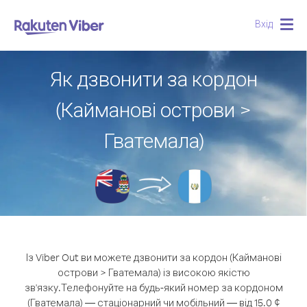
Вхід
Togg
navig
Як дзвонити за кордон
(Кайманові острови >
Гватемала)
Із Viber Out ви можете дзвонити за кордон (Кайманові
острови > Гватемала) із високою якістю
зв'язку.
Телефонуйте на будь-який номер за кордоном
(Гватемала) — стаціонарний чи мобільний — від 15.0 ¢