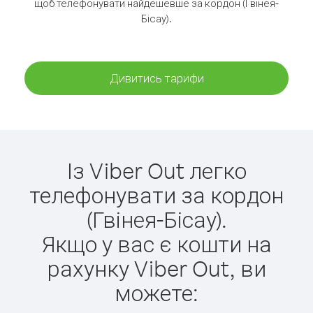
щоб телефонувати найдешевше за кордон (Гвінея-
Бісау).
Дивитись тарифи
Із Viber Out легко
телефонувати за кордон
(Гвінея-Бісау).
Якщо у вас є кошти на
рахунку Viber Out, ви
можете: