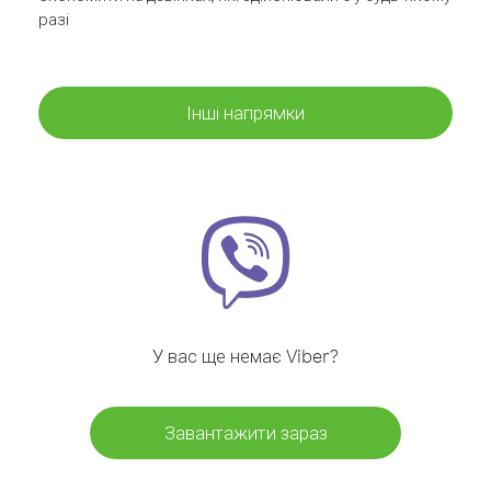
разі
Інші напрямки
У вас ще немає Viber?
Завантажити зараз