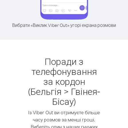
Вибрати «Виклик Viber Out» угорі екрана розмови
Поради з
телефонування
за кордон
(Бельгія > Гвінея-
Бісау)
Із Viber Out ви отримуєте більше
часу розмов за менші гроші.
Виберіть один з наших гнучких