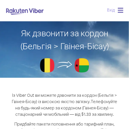
Вхід
Togg
navig
Як дзвонити за кордон
(Бельгія > Гвінея-Бісау)
Із Viber Out ви можете дзвонити за кордон (Бельгія >
Гвінея-Бісау) із високою якістю зв'язку.
Телефонуйте
на будь-який номер за кордоном (Гвінея-Бісау) —
стаціонарний чи мобільний — від $1.33 за хвилину.
Придбайте пакети поповнення або тарифний план,