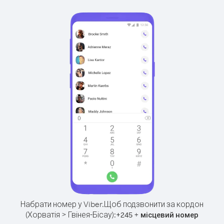
Набрати номер у Viber.
Щоб подзвонити за кордон
(Хорватія > Гвінея-Бісау):
+
+
245
місцевий номер