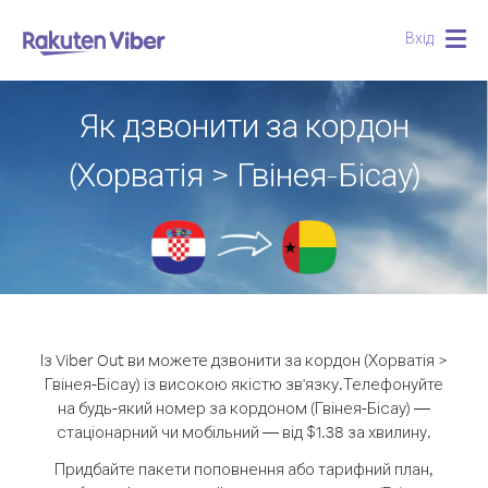
Вхід
Togg
navig
Як дзвонити за кордон
(Хорватія > Гвінея-Бісау)
Із Viber Out ви можете дзвонити за кордон (Хорватія >
Гвінея-Бісау) із високою якістю зв'язку.
Телефонуйте
на будь-який номер за кордоном (Гвінея-Бісау) —
стаціонарний чи мобільний — від $1.38 за хвилину.
Придбайте пакети поповнення або тарифний план,