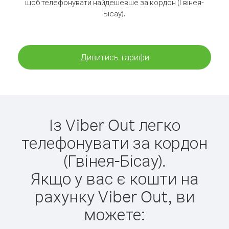
щоб телефонувати найдешевше за кордон (Гвінея-
Бісау).
Дивитись тарифи
Із Viber Out легко
телефонувати за кордон
(Гвінея-Бісау).
Якщо у вас є кошти на
рахунку Viber Out, ви
можете: