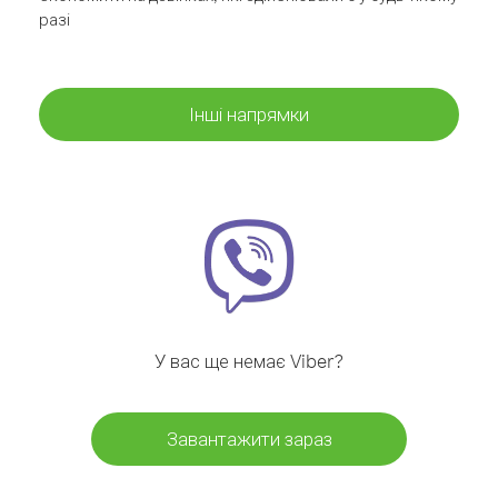
разі
Інші напрямки
У вас ще немає Viber?
Завантажити зараз