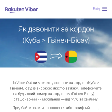
Вхід
Togg
navig
Як дзвонити за кордон
(Куба > Гвінея-Бісау)
Із Viber Out ви можете дзвонити за кордон (Куба >
Гвінея-Бісау) із високою якістю зв'язку.
Телефонуйте
на будь-який номер за кордоном (Гвінея-Бісау) —
стаціонарний чи мобільний — від $1.10 за хвилину.
Придбайте пакети поповнення або тарифний план,