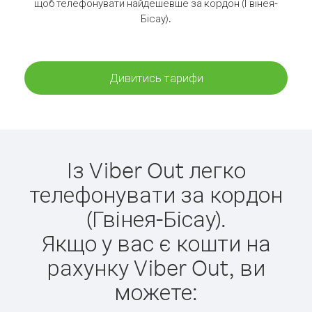
щоб телефонувати найдешевше за кордон (Гвінея-
Бісау).
Дивитись тарифи
Із Viber Out легко
телефонувати за кордон
(Гвінея-Бісау).
Якщо у вас є кошти на
рахунку Viber Out, ви
можете: