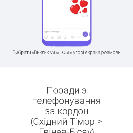
Вибрати «Виклик Viber Out» угорі екрана розмови
Поради з
телефонування
за кордон
(Східний Тімор >
Гвінея-Бісау)