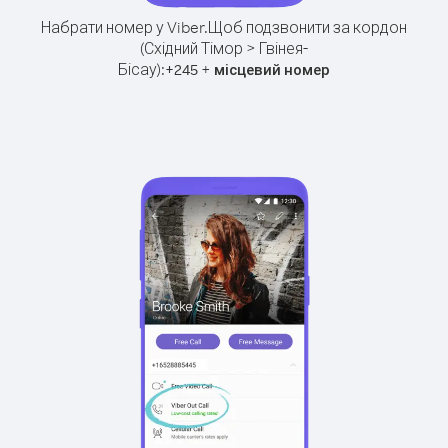
Набрати номер у Viber.
Щоб подзвонити за кордон
(Східний Тімор > Гвінея-
Бісау):
+
+
245
місцевий номер