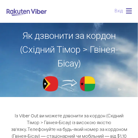
Вхід
Togg
navig
Як дзвонити за кордон
(Східний Тімор > Гвінея-
Бісау)
Із Viber Out ви можете дзвонити за кордон (Східний
Тімор > Гвінея-Бісау) із високою якістю
зв'язку.
Телефонуйте на будь-який номер за кордоном
(Гвінея-Бісау) — стаціонарний чи мобільний — від $1.10