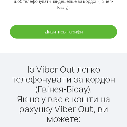
щоб телефонувати найдешевше за кордон (Гвінея-
Бісау).
Дивитись тарифи
Із Viber Out легко
телефонувати за кордон
(Гвінея-Бісау).
Якщо у вас є кошти на
рахунку Viber Out, ви
можете: