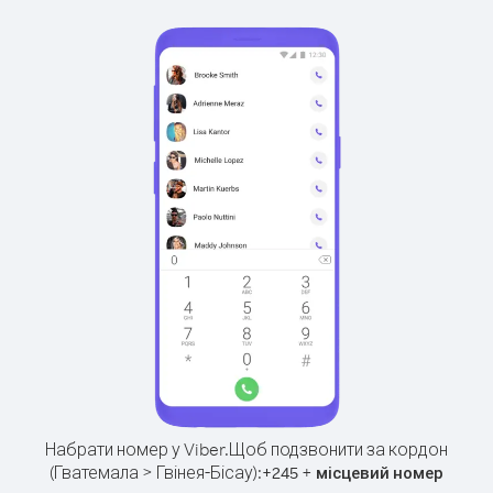
Набрати номер у Viber.
Щоб подзвонити за кордон
(Гватемала > Гвінея-Бісау):
+
+
245
місцевий номер