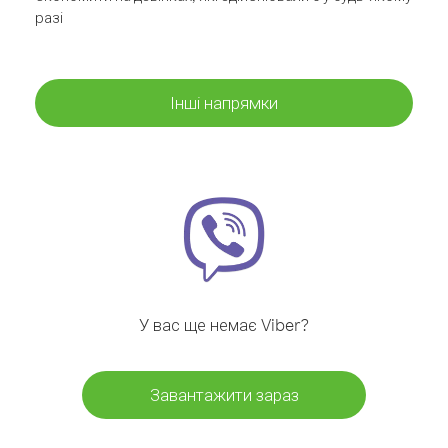
разі
Інші напрямки
У вас ще немає Viber?
Завантажити зараз