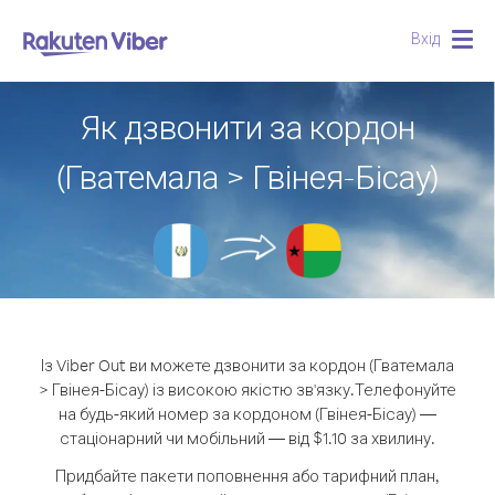
Вхід
Togg
navig
Як дзвонити за кордон
(Гватемала > Гвінея-Бісау)
Із Viber Out ви можете дзвонити за кордон (Гватемала
> Гвінея-Бісау) із високою якістю зв'язку.
Телефонуйте
на будь-який номер за кордоном (Гвінея-Бісау) —
стаціонарний чи мобільний — від $1.10 за хвилину.
Придбайте пакети поповнення або тарифний план,