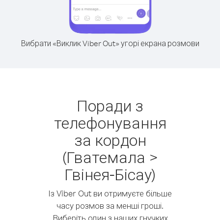
Вибрати «Виклик Viber Out» угорі екрана розмови
Поради з
телефонування
за кордон
(Гватемала >
Гвінея-Бісау)
Із Viber Out ви отримуєте більше
часу розмов за менші гроші.
Виберіть один з наших гнучких