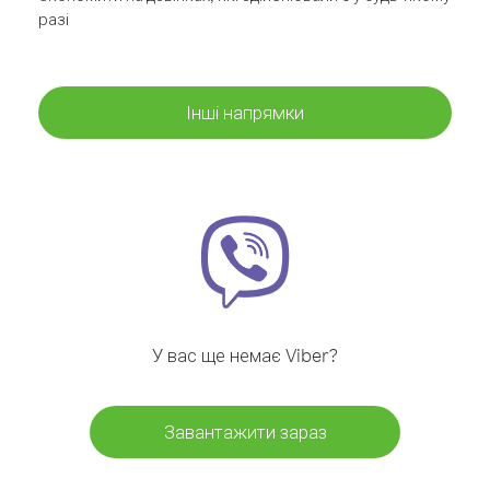
разі
Інші напрямки
У вас ще немає Viber?
Завантажити зараз