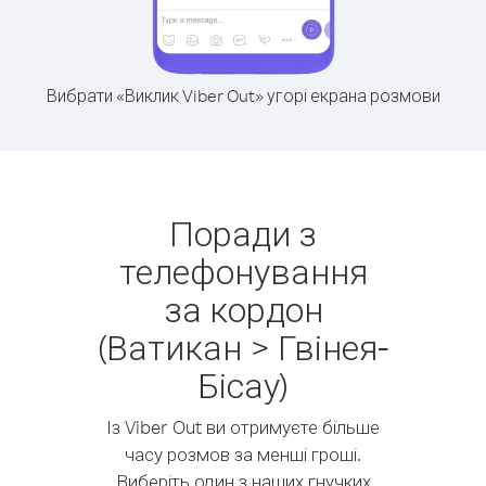
Вибрати «Виклик Viber Out» угорі екрана розмови
Поради з
телефонування
за кордон
(Ватикан > Гвінея-
Бісау)
Із Viber Out ви отримуєте більше
часу розмов за менші гроші.
Виберіть один з наших гнучких