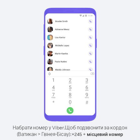
Набрати номер у Viber.
Щоб подзвонити за кордон
(Ватикан > Гвінея-Бісау):
+
+
245
місцевий номер