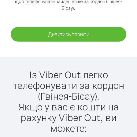
щоб телефонувати найдешевше за кордон (Гвінея-
Бісау).
Дивитись тарифи
Із Viber Out легко
телефонувати за кордон
(Гвінея-Бісау).
Якщо у вас є кошти на
рахунку Viber Out, ви
можете: