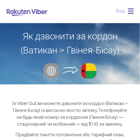
Вхід
Togg
navig
Як дзвонити за кордон
(Ватикан > Гвінея-Бісау)
Із Viber Out ви можете дзвонити за кордон (Ватикан >
Гвінея-Бісау) із високою якістю зв'язку.
Телефонуйте
на будь-який номер за кордоном (Гвінея-Бісау) —
стаціонарний чи мобільний — від $1.10 за хвилину.
Придбайте пакети поповнення або тарифний план,