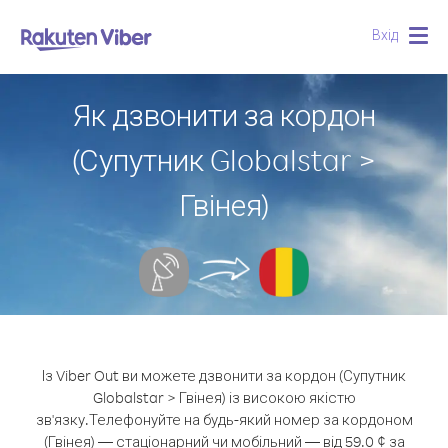
Вхід
Togg
navig
Як дзвонити за кордон
(Супутник Globalstar >
Гвінея)
Із Viber Out ви можете дзвонити за кордон (Супутник
Globalstar > Гвінея) із високою якістю
зв'язку.
Телефонуйте на будь-який номер за кордоном
(Гвінея) — стаціонарний чи мобільний — від 59.0 ¢ за