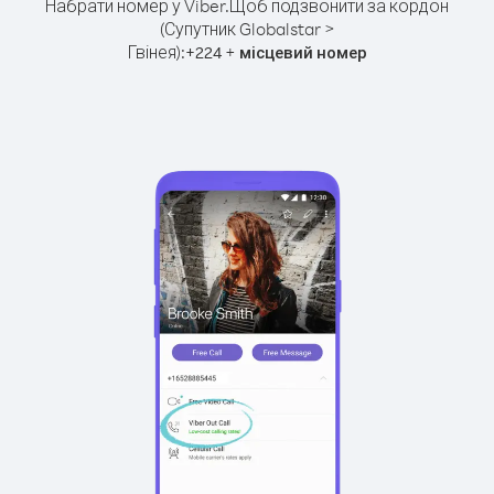
Набрати номер у Viber.
Щоб подзвонити за кордон
(Супутник Globalstar >
Гвінея):
+
+
224
місцевий номер